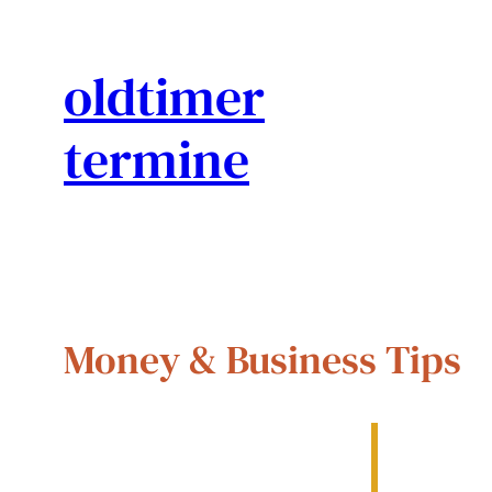
콘
텐
oldtimer
츠
로
termine
바
로
가
기
Money & Business Tips