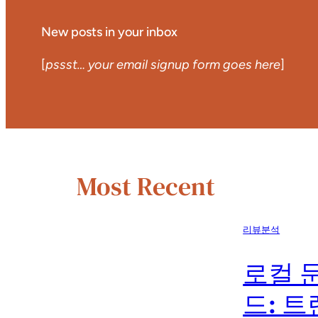
New posts in your inbox
[
pssst… your email signup form goes here
]
Most Recent
리뷰분석
로컬 
드: 