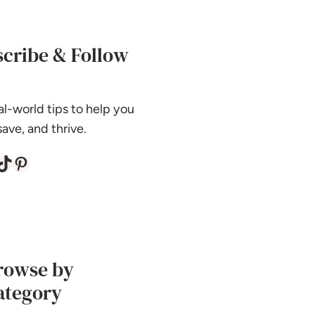
cribe & Follow
al-world tips to help you
ave, and thrive.
Tok
Pinterest
rowse by
ategory