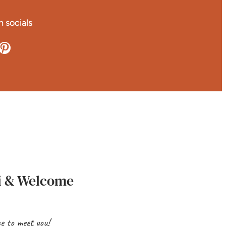
 socials
terest
i & Welcome
e to meet you!