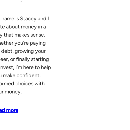
 name is Stacey and I
ite about money in a
y that makes sense.
ether you’re paying
f debt, growing your
eer, or finally starting
invest, I’m here to help
u make confident,
formed choices with
ur money.
ad more