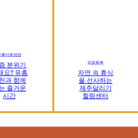
유흥이용방법
피로회복
즘 분위기
때요? 유흥
자연 속 휴식
천과 함께
을 선사하는
는 즐거운
제주달리기
시간
힐링센터