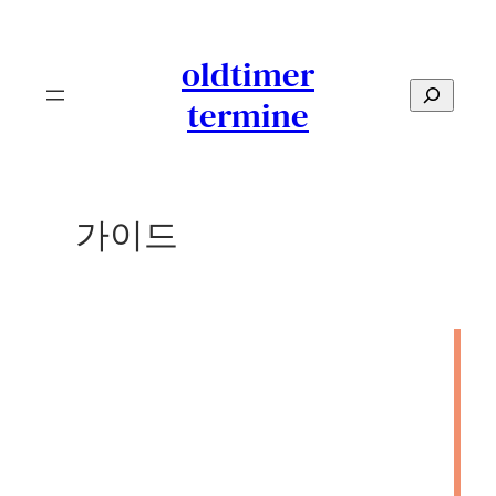
콘
텐
oldtimer
츠
S
termine
로
e
바
a
로
r
가
c
가이드
기
h